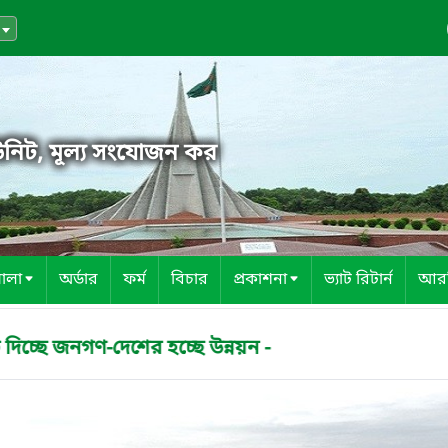
নিট, মূল্য সংযোজন কর
ালা
অর্ডার
ফর্ম
বিচার
প্রকাশনা
ভ্যাট রিটার্ন
আর
 জনগণ-দেশের হচ্ছে উন্নয়ন -