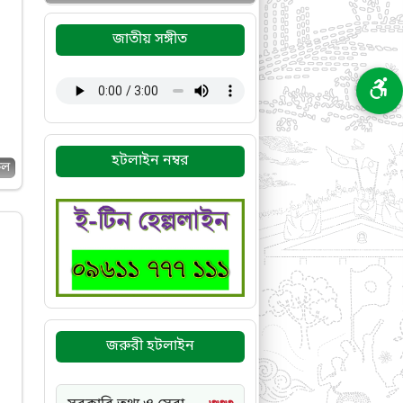
জাতীয় সঙ্গীত
হটলাইন নম্বর
কল
জরুরী হটলাইন