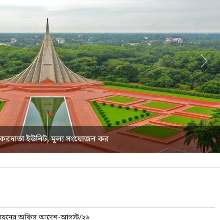
Nex
 করদাতা ইউনিট, মূল্য সংযোজন কর
এ পদায়নের অফিস আদেশ-আগস্ট/২৬