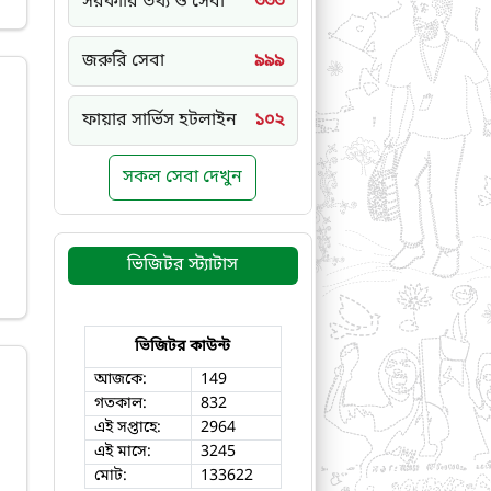
সরকারি তথ্য ও সেবা
৩৩৩
জরুরি সেবা
৯৯৯
ফায়ার সার্ভিস হটলাইন
১০২
সকল সেবা দেখুন
ভিজিটর স্ট্যাটাস
ভিজিটর কাউন্ট
আজকে:
149
গতকাল:
832
এই সপ্তাহে:
2964
এই মাসে:
3245
মোট:
133622