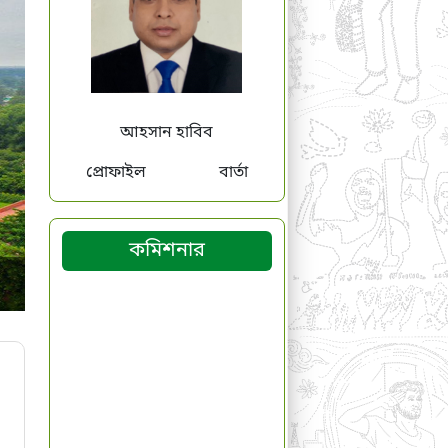
আহসান হাবিব
t
প্রোফাইল
বার্তা
কমিশনার