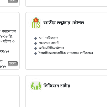
সকল
জাতীয় শুদ্ধাচার কৌশল
ব পর্যালোচনা
০১৮ খ্রি.
NIS পরিকল্পনা
০০ ঘটিকা ও
ফোকাল পয়েন্ট
আইন/বিধি/কৌশল
োবর/১৭
ত্রৈমাসিক/অর্ধবার্ষিক বাস্তবায়ন প্রতিবেদন
ের
সকল
০৭/১৬
সিটিজেন চার্টার