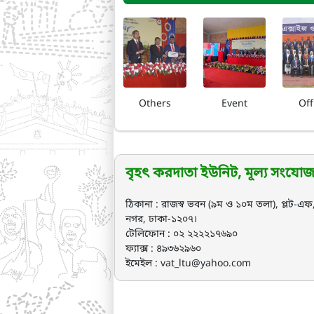
Others
Event
Off
বৃহৎ করদাতা ইউনিট, মূল্য সংযো
ঠিকানা : রাজস্ব ভবন (৯ম ও ১০ম তলা), প্লট-এ
নগর, ঢাকা-১২০৭।
টেলিফোন : ০২ ২২২২১৭৬৯০
ফ্যাক্স : ৪৯৩৬২৯৬০
ইমেইল : vat_ltu@yahoo.com