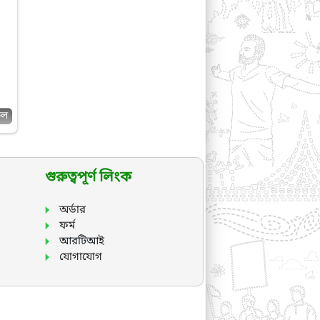
কল
গুরুত্বপূর্ণ লিংক
অর্ডার
ফর্ম
আরটিআই
যোগাযোগ