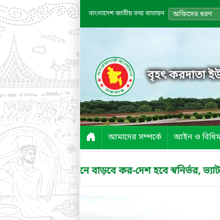
বাংলাদেশ জাতীয় তথ্য বাতায়ন
অফিসের ধরণ
বৃহৎ করদাতা ইউ
আমাদের সম্পর্কে
আইন ও বিধিম
উন্নয়নে বাড়বে কর-দেশ হবে স্বনির্ভর, ভ্যাট দিচ্ছে