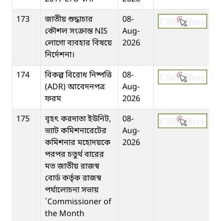
173
জাতীয় শুদ্ধাচার
08-
কৌশল সংক্রান্ত NIS
Aug-
লোগো ব্যবহার বিষয়ে
2026
নির্দেশনা।
174
বিকল্প বিরোধ নিষ্পত্তি
08-
(ADR) আবেদনপত্র
Aug-
ফরম
2026
175
বৃহৎ করদাতা ইউনিট,
08-
ভ্যাট কমিশনারেটের
Aug-
কমিশনার মহোদয়কে
2026
পরপর চতুর্থ বারের
মত জাতীয় রাজস্ব
বোর্ড কর্তৃক রাজস্ব
পর্যালোচনা সভায়
`Commissioner of
the Month