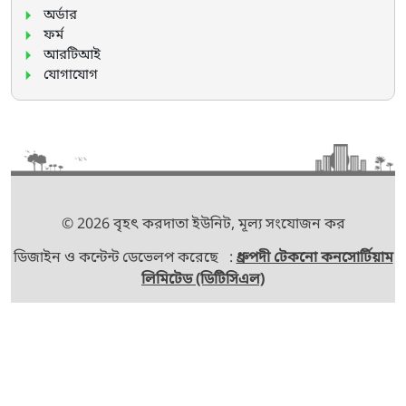
অর্ডার
ফর্ম
আরটিআই
যোগাযোগ
© 2026 বৃহৎ করদাতা ইউনিট, মূল্য সংযোজন কর
ডিজাইন ও কন্টেন্ট ডেভেলপ করেছে :
ধ্রুপদী টেকনো কনসোর্টিয়াম
লিমিটেড (ডিটিসিএল)