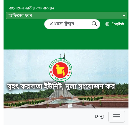
বাংলাদেশ জাতীয় তথ্য বাতায়ন
অফিসের ধরণ
English
বৃহৎ করদাতা ইউনিট, মূল্য সংযোজন কর
মেন্যু