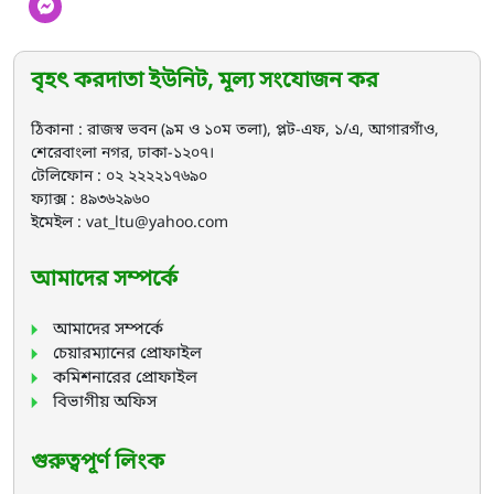
বৃহৎ করদাতা ইউনিট, মূল্য সংযোজন কর
ঠিকানা : রাজস্ব ভবন (৯ম ও ১০ম তলা), প্লট-এফ, ১/এ, আগারগাঁও,
শেরেবাংলা নগর, ঢাকা-১২০৭।
টেলিফোন : ০২ ২২২২১৭৬৯০
ফ্যাক্স : ৪৯৩৬২৯৬০
ইমেইল : vat_ltu@yahoo.com
আমাদের সম্পর্কে
আমাদের সম্পর্কে
চেয়ারম্যানের প্রোফাইল
কমিশনারের প্রোফাইল
বিভাগীয় অফিস
গুরুত্বপূর্ণ লিংক