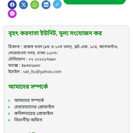
বৃহৎ করদাতা ইউনিট, মূল্য সংযোজন কর
ঠিকানা : রাজস্ব ভবন (৯ম ও ১০ম তলা), প্লট-এফ, ১/এ, আগারগাঁও,
শেরেবাংলা নগর, ঢাকা-১২০৭।
টেলিফোন : ০২ ২২২২১৭৬৯০
ফ্যাক্স : ৪৯৩৬২৯৬০
ইমেইল : vat_ltu@yahoo.com
আমাদের সম্পর্কে
আমাদের সম্পর্কে
চেয়ারম্যানের প্রোফাইল
কমিশনারের প্রোফাইল
বিভাগীয় অফিস