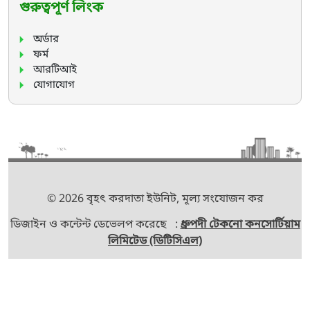
গুরুত্বপূর্ণ লিংক
অর্ডার
ফর্ম
আরটিআই
যোগাযোগ
© 2026 বৃহৎ করদাতা ইউনিট, মূল্য সংযোজন কর
ডিজাইন ও কন্টেন্ট ডেভেলপ করেছে :
ধ্রুপদী টেকনো কনসোর্টিয়াম
লিমিটেড (ডিটিসিএল)