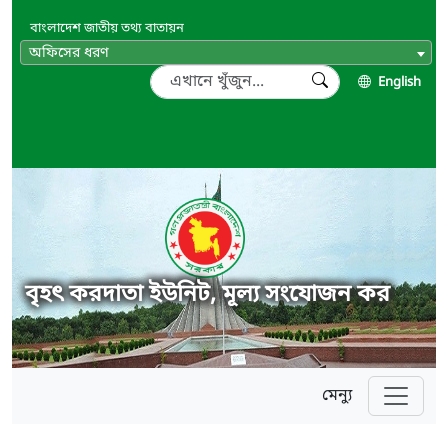
বাংলাদেশ জাতীয় তথ্য বাতায়ন
অফিসের ধরণ
English
বৃহৎ করদাতা ইউনিট, মূল্য সংযোজন কর
মেন্যু