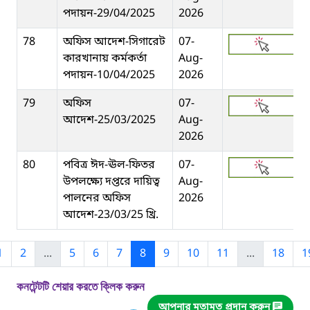
পদায়ন-29/04/2025
2026
78
অফিস আদেশ-সিগারেট
07-
কারখানায় কর্মকর্তা
Aug-
পদায়ন-10/04/2025
2026
79
অফিস
07-
আদেশ-25/03/2025
Aug-
2026
80
পবিত্র ঈদ-ঊল-ফিতর
07-
উপলক্ষ্যে দপ্তরে দায়িত্ব
Aug-
পালনের অফিস
2026
আদেশ-23/03/25 খ্রি.
1
2
...
5
6
7
8
9
10
11
...
18
1
কনটেন্টটি শেয়ার করতে ক্লিক করুন
আপনার মতামত প্রদান করুন