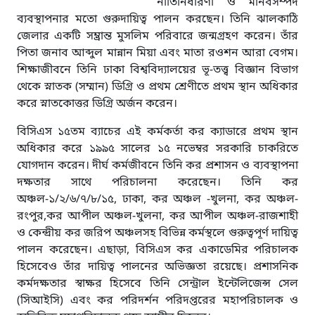
নীতিনির্ধারণী ও মানবসম্পদ
ব্যবস্থাপনার মতো গুরুদায়িত্ব পালন করছেন। তিনি ঝালকাঠি
জেলার একটি সম্ভ্রান্ত মুসলিম পরিবারে জন্মগ্রহণ করেন। তাঁর
পিতা জনাব আব্দুল মান্নান মিয়া এবং মাতা রওশন আরা বেগম।
শিক্ষাজীবনে তিনি ঢাকা বিশ্ববিদ্যালয়ের ভূ-তত্ত্ব বিজ্ঞান বিভাগ
থেকে স্নাতক (সম্মান) ডিগ্রি ও প্রথম শ্রেণীতে প্রথম স্থান অধিকার
করে স্নাতকোত্তর ডিগ্রি অর্জন করেন।
বিসিএস ১৫তম ব্যাচের এই কর্মকর্তা কর ক্যাডারে প্রথম স্থান
অধিকার করে ১৯৯৫ সালের ১৫ নভেম্বর সরকারি চাকরিতে
যোগদান করেন। দীর্ঘ কর্মজীবনে তিনি কর প্রশাসন ও ব্যবস্থাপনা
দক্ষতার সাথে পরিচালনা করেছেন। তিনি কর
অঞ্চল-১/২/৬/৭/৮/১৫, ঢাকা, কর অঞ্চল -খুলনা, কর অঞ্চল-
রংপুর,কর আপীল অঞ্চল-খুলনা, কর আপীল অঞ্চল-রাজশাহী
ও কেন্দ্রীয় কর জরিপ অঞ্চলসহ বিভিন্ন কর্মস্থলে গুরুত্বপূর্ণ দায়িত্ব
পালন করেছেন। এছাড়া, বিসিএস কর একাডেমির পরিচালক
হিসেবেও তাঁর দায়িত্ব পালনের অভিজ্ঞতা রয়েছে। প্রশাসনিক
কর্মদক্ষতার স্বাক্ষর হিসেবে তিনি সেন্ট্রাল ইন্টেলিজেন্স সেল
(সিআইসি) এবং কর পরিদর্শন পরিদপ্তরের মহাপরিচালক ও