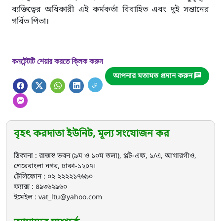
ব্যক্তিত্বের অধিকারী এই কর্মকর্তা বিবাহিত এবং দুই সন্তানের
গর্বিত পিতা।
কনটেন্টটি শেয়ার করতে ক্লিক করুন
আপনার মতামত প্রদান করুন
বৃহৎ করদাতা ইউনিট, মূল্য সংযোজন কর
ঠিকানা : রাজস্ব ভবন (৯ম ও ১০ম তলা), প্লট-এফ, ১/এ, আগারগাঁও,
শেরেবাংলা নগর, ঢাকা-১২০৭।
টেলিফোন : ০২ ২২২২১৭৬৯০
ফ্যাক্স : ৪৯৩৬২৯৬০
ইমেইল : vat_ltu@yahoo.com