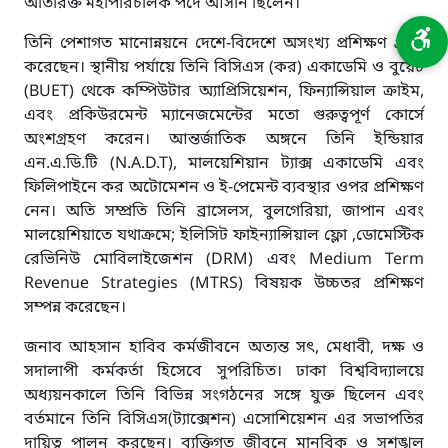
অতিরিক্ত মহাপরিচালক পদে আসীন ছিলেন।
তিনি পেশাগত মানোন্নয়নে দেশে-বিদেশে অসংখ্য প্রশিক্ষণ গ্রহণ
করেছেন। স্থানীয় পর্যায়ে তিনি বিসিএস (কর) একাডেমি ও বুয়েট
(BUET) থেকে কম্পিউটার অ্যাপ্রিসিয়েশন, ফিন্যান্সিয়াল ক্রাইম,
এবং প্রকিউরমেন্ট ম্যানেজমেন্টের মতো গুরুত্বপূর্ণ কোর্সে
অংশগ্রহণ করেন। আন্তর্জাতিক অঙ্গনে তিনি ইন্ডিয়ার
এন.এ.ডি.টি (N.A.D.T), মালয়েশিয়ান ট্যাক্স একাডেমি এবং
ফিলিপাইনে কর অটোমেশন ও ই-পেমেন্ট ব্যবস্থার ওপর প্রশিক্ষণ
নেন। অতি সম্প্রতি তিনি ব্রাসেলস, বুলগেরিয়া, জাপান এবং
মালয়েশিয়াতে যথাক্রমে; ইলিসিট ফাইন্যান্সিয়াল ফ্লো ,ডোমেস্টিক
রেভিনিউ মোবিলাইজেশন (DRM) এবং Medium Term
Revenue Strategies (MTRS) বিষয়ক উচ্চতর প্রশিক্ষণ
সম্পন্ন করেছেন।
জনাব আহসান হাবিব কর্মজীবনে অত্যন্ত সৎ, মেধাবী, দক্ষ ও
সদালাপী কর্মকর্তা হিসেবে সুপরিচিত। ঢাকা বিশ্ববিদ্যালয়ে
অধ্যয়নকালে তিনি বিভিন্ন সংগঠনের সঙ্গে যুক্ত ছিলেন এবং
বর্তমানে তিনি বিসিএস(ট্যাক্সেশন) এসোশিয়েশন এর সভাপতির
দায়িত্ব পালন করছেন। ব্যক্তিগত জীবনে মানবিক ও সুশৃঙ্খল