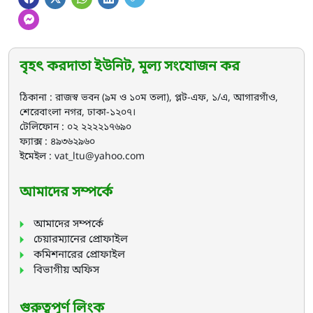
বৃহৎ করদাতা ইউনিট, মূল্য সংযোজন কর
ঠিকানা : রাজস্ব ভবন (৯ম ও ১০ম তলা), প্লট-এফ, ১/এ, আগারগাঁও,
শেরেবাংলা নগর, ঢাকা-১২০৭।
টেলিফোন : ০২ ২২২২১৭৬৯০
ফ্যাক্স : ৪৯৩৬২৯৬০
ইমেইল : vat_ltu@yahoo.com
আমাদের সম্পর্কে
আমাদের সম্পর্কে
চেয়ারম্যানের প্রোফাইল
কমিশনারের প্রোফাইল
বিভাগীয় অফিস
গুরুত্বপূর্ণ লিংক